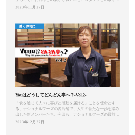
も強くなっています。 そこで今回「どんどん亭名鑑-
2023年11月27日
TSUNAGU-」と題し、魅力に溢れたスタッフの想いを繋ぐイ
ンタビュー記事をお届けします！ 第二弾は、真面目で丁寧
な従業員思いの桑野店長を紹介します！ プロフィール
働く仲間につ
いて
Youはどうしてどんどん亭へ？-Vol.2-
「食を通じて人々に喜びと感動を届ける」ことを使命とす
る、ナショナルフーズの各店舗で、人生の新たな一歩を踏み
出した新メンバーたち。今回も、ナショナルフーズの最前線
で輝く新メンバーたちに対して「Youはどうしてどんどん亭
2023年12月27日
へ？」と題し、インタビューを敢行！どんな経歴や思いを持
って入社するに至ったのか…。リアルな思いを語っていただ