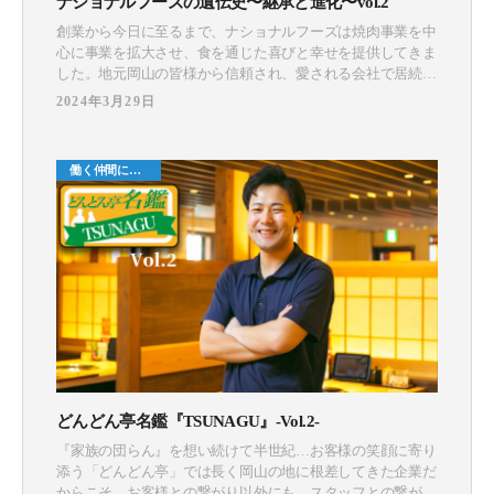
ナショナルフーズの遺伝史〜継承と進化〜vol.2
創業から今日に至るまで、ナショナルフーズは焼肉事業を中
心に事業を拡大させ、食を通じた喜びと幸せを提供してきま
した。地元岡山の皆様から信頼され、愛される会社で居続け
るため、私たちにできることは何か？そんな想いを胸にこれ
2024年3月29日
まで数えきれないほどの挑戦をしましたが、全てが成功だっ
たわけではありません。そんな紆余曲折の歴史を目の当たり
にしてきた、今後の事業推進を担うマネージャー陣5名にイ
働く仲間につ
ンタビューを敢行。こ
いて
どんどん亭名鑑『TSUNAGU』-Vol.2-
『家族の団らん』を想い続けて半世紀…お客様の笑顔に寄り
添う「どんどん亭」では長く岡山の地に根差してきた企業だ
からこそ、お客様との繋がり以外にも、スタッフとの繋がり