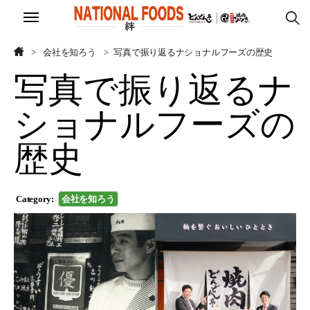
ホーム
ホーム
会社を知ろう
写真で振り返るナショナルフーズの歴史
写真で振り返るナ
会社を知ろう
会社を知ろう
ショナルフーズの
働く仲間について
働く仲間について
歴史
モノへのこだわり
モノへのこだわり
採用サイト
採用サイト
Category:
会社を知ろう
CLOSE
CLOSE