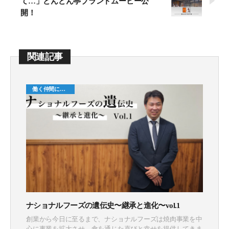
て…」どんどん亭ブランドムービー公
開！
関連記事
働く仲間につ
いて
ナショナルフーズの遺伝史〜継承と進化〜vol.1
創業から今日に至るまで、ナショナルフーズは焼肉事業を中
心に事業を拡大させ、食を通じた喜びと幸せを提供してきま