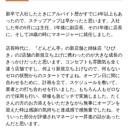
新卒で入社したときにアルバイト歴がすでに4年以上もあ
ったので、ステップアップは早かったと思います。入社
した年の9月には主任、1年後に副店長、その1年後に店長
に。そして28歳の時にマネージャーに就任しました。
店長時代に、『どんどん亭』の新店舗と姉妹店『ひび
き』の2店舗の新規立ち上げに携わったのが大きな成長の
きっかけだったと思います。コンセプトも雰囲気も全く
違う店舗ですし、何より新規立ち上げなので、何もない
ゼロの状態からのスタートですよね。オープン日に間に
合わせるために、計画を立て、スケジュールを敷いて、
業者との打ち合わせを行いました。もちろん人もゼロな
ので採用も行い、研修も急ピッチで実施しました。たく
さんの方のお力添えをいただきながら無事にオープンを
迎えた時は感謝の気持ちと達成感で感無量でしたね。そ
ういった部分が評価されマネージャー昇進の話があった
んだと思います。