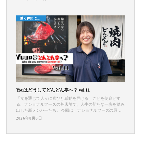
どん亭の取り組み 焼肉どんどん亭では、牛肉トレーサビリ
ティ法に従い、国産牛の個体識別番号を店頭にて的確に管理
し表示しています。これにより、お客様が食べるお肉がどの
働く仲間につ
いて
Youはどうしてどんどん亭へ？ vol.11
「食を通じて人々に喜びと感動を届ける」ことを使命とす
る、ナショナルフーズの各店舗で、人生の新たな一歩を踏み
出した新メンバーたち。 今回は、ナショナルフーズの最前
線で輝く新メンバーたちに対して「Youはどうしてどんどん
2026年8月6日
亭へ？」と題し、インタビューを敢行！ どんな経歴や思い
を持って入社するに至ったのか…リアルな思いを語っていた
だきました。 第11弾は、高校時代のアルバイトを経て、再