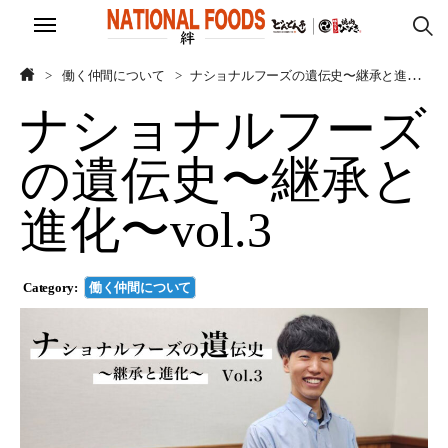
ホーム
ホーム
働く仲間について
ナショナルフーズの遺伝史〜継承と進化〜vol.3
ナショナルフーズ
会社を知ろう
会社を知ろう
の遺伝史〜継承と
働く仲間について
働く仲間について
進化〜vol.3
モノへのこだわり
モノへのこだわり
採用サイト
採用サイト
Category:
働く仲間について
CLOSE
CLOSE