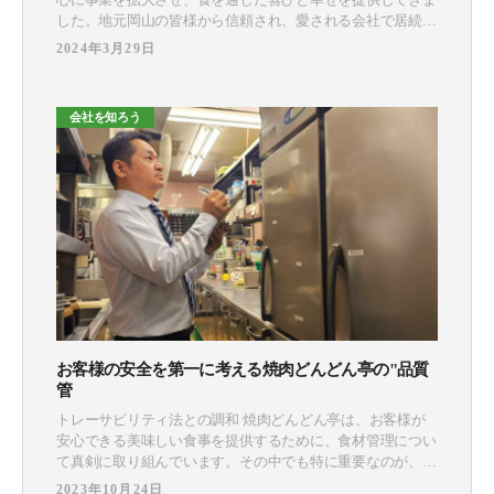
した。地元岡山の皆様から信頼され、愛される会社で居続け
るため、私たちにできることは何か？そんな想いを胸にこれ
2024年3月29日
まで数えきれないほどの挑戦をしましたが、全てが成功だっ
たわけではありません。そんな紆余曲折の歴史を目の当たり
にしてきた、今後の事業推進を担うマネージャー陣5名にイ
会社を知ろう
ンタビューを敢行。こ
お客様の安全を第一に考える焼肉どんどん亭の"品質
管
トレーサビリティ法との調和 焼肉どんどん亭は、お客様が
安心できる美味しい食事を提供するために、食材管理につい
て真剣に取り組んでいます。その中でも特に重要なのが、牛
肉トレーサビリティ法に関する規制の遵守です。 焼肉どん
2023年10月24日