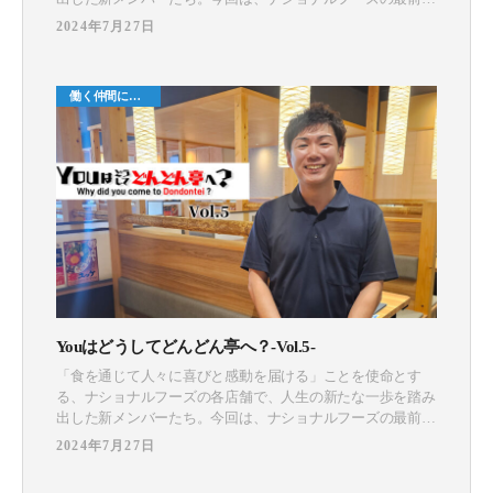
で輝く新メンバーたちに対して「Youはどうしてどんどん亭
2024年7月27日
へ？」と題し、インタビューを敢行！どんな経歴や思いを持
って入社するに至ったのか…リアルな思いを語っていただき
ました。第4弾は、落ち着いた雰囲気の、頼れる新メンバー
働く仲間につ
を紹介します！
いて
Youはどうしてどんどん亭へ？-Vol.5-
「食を通じて人々に喜びと感動を届ける」ことを使命とす
る、ナショナルフーズの各店舗で、人生の新たな一歩を踏み
出した新メンバーたち。今回は、ナショナルフーズの最前線
で輝く新メンバーたちに対して「Youはどうしてどんどん亭
2024年7月27日
へ？」と題し、インタビューを敢行！どんな経歴や思いを持
って入社するに至ったのか…リアルな思いを語っていただき