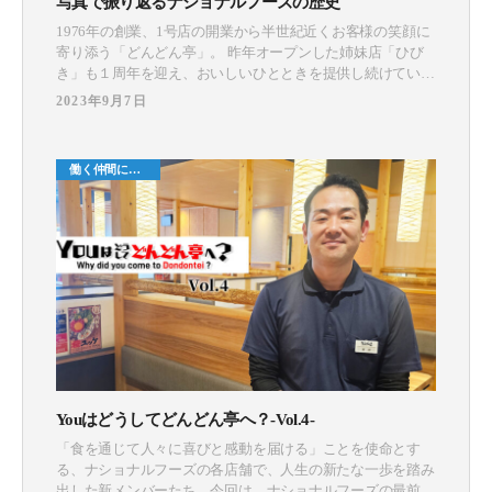
写真で振り返るナショナルフーズの歴史
1976年の創業、1号店の開業から半世紀近くお客様の笑顔に
寄り添う「どんどん亭」。 昨年オープンした姉妹店「ひび
き」も１周年を迎え、おいしいひとときを提供し続けていま
す。 一体どのようにしてお客様から長年愛される店舗を作
2023年9月7日
り出すことができたのか？ 今回はナショナルフーズの歴史
を当時の写真とともに振り返っていきます！ 店舗の歴史
1976年7月、「どんどん亭」へ
働く仲間につ
いて
Youはどうしてどんどん亭へ？-Vol.4-
「食を通じて人々に喜びと感動を届ける」ことを使命とす
る、ナショナルフーズの各店舗で、人生の新たな一歩を踏み
出した新メンバーたち。今回は、ナショナルフーズの最前線