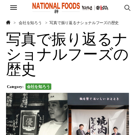
ホーム
ホーム
会社を知ろう
写真で振り返るナショナルフーズの歴史
写真で振り返るナ
会社を知ろう
会社を知ろう
ショナルフーズの
働く仲間について
働く仲間について
歴史
モノへのこだわり
モノへのこだわり
採用サイト
採用サイト
Category:
会社を知ろう
CLOSE
CLOSE