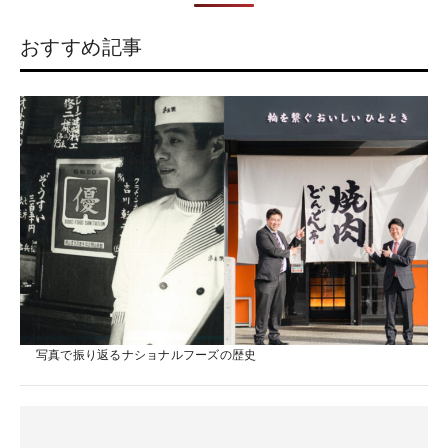
⇩ 最近は本を読むことが多いです（笑）⇩17：00 ----
で安心です。ぜひ、仲間になって一緒に働きましょう。 実際に働く学
------ ●営業再開⇩ 接客や片付け、事務作業を行
生アルバイトへインタビュー どんどん亭新倉敷店 アルバイト淡野さん
う。⇩ 22：00 ---------- ●閉店 閉店作業を行い退
おすすめ記事
高校3年生 どんどん亭新倉敷店でアルバイトを始めて1年半。新倉敷店
勤。 アルバイトが気になることを聞いてみた！ アルバイトをする際に
のアルバイト募集を見て、賑やかで楽しそうと応募を決めた淡野さ
気になる点について、小寺店長にいろいろ質問してみました。 アルバ
ん。人と話すことが好きという淡野さんに、店長やスタッフの方々、
イトから正社員になる人はいるの？ アルバイトから正社員になる人は
お店のことなどについてお聞きしました。 新倉敷店でのアルバイトの
多いです。現在の店長やマネージャークラスの人は、ほとんどアルバ
魅力は？ アルバイトの仲間が明るくて話しやすいので、アルバイトが
イトから正社員になっているんですよ。実は、自分もアルバイトから
楽しくてたまらないです。みんながフレンドリーで、気をつかう必要
正社員になってます。 メンバーの雰囲気は？ メンバーの仲がとても良
がないので気楽です。また、学校行事やテストは優先して休みを取ら
いですね。夜の時間帯は大学生がほとんどなのですが、落ち着いた印
せてもらえるので、学業との両立ができる点も、どんどん亭のアルバ
象の子が多いです。反対に、お昼はパートさんがメインですが、とて
イトの良い所ですね。 ぶっちゃけ店長のここがすごい！ 藤井店長は
も元気で若々しい人が多いですね。とてもいいバランスだと感じてい
「仕事中のオーラがすごい！」。最初はちょっと「コワいな…」って
ます（笑） アルバイトでも昇給するの？アルバイトへの福利厚生は？
思ったけど、仕事の相談をしたときに的確なアドバイスをもらえて！
昇給は年功序列とかではなく、個人の働きに応じて判断しています。
ほんと「すごい！」の一言です。一方で、もう一人の社員さんの高橋
早い人だと半年で1割程度の昇給を果たした人もいますよ。福利厚生と
主任はやわらかい雰囲気。プライベートの話もバンバンしちゃってま
して喜ばれるのは、アルバイトやパートさんでも、車通勤の場合は距
す。 最後に…こんな人と一緒に働きたい！ テキパキ動けて、誰にでも
離に応じたガソリン代が支給になることですね。 指導や育成で心がけ
話しかけられる元気なタイプの人がいいですね。でも、そうじゃない
ていることは？ 新人さんが入ってきたときには、ベテランスタッフと
人でも大丈夫！私はちょっと人見知りだったんですけど、アルバイト
組ませるようにしてOJTを行っています。教える内容も、お店独自の教
してるうちにコミュ力も上がったので（笑）。 ありがとうございまし
写真で振り返るナショナルフーズの歴史
育カリキュラムを共有。さらに、早く店舗になじめるよう、積極的に
た！ カリスマ性を持ちながらも「カワイイ？」一面も持ち、アルバイ
コミュニケーションをとることを心がけています。 求人に興味を持っ
トからの信頼と人気を集める藤井店長。さらに、高校生でありながら
てくれる人へ一言 どんどん亭のお仕事は、人のために何かをできる、
中心メンバーとして店舗を支える淡野さん。専門学校に進学後にもア
それを心から喜べる人にぴったりです。是非一緒に働きましょう！お
ルバイトを続ける予定とのこと。向上心を持つスタッフの方々が日々
待ちしてます！ 実際に働く学生アルバイトへインタビュー どんどん亭
進化を続ける、素晴らしいお店でした。