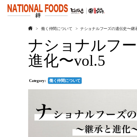
働く仲間について
ナショナルフーズの遺伝史〜継承と
ナショナルフー
進化〜vol.5
Category:
働く仲間について