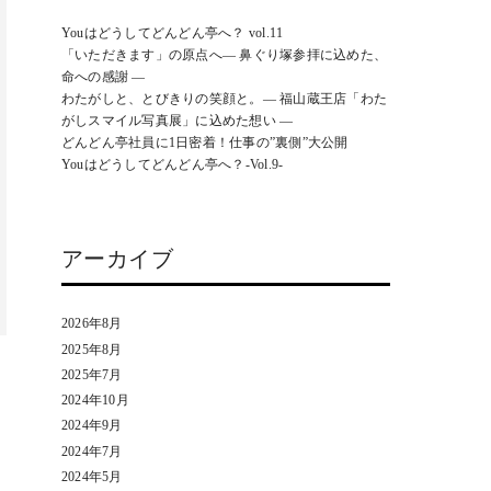
Youはどうしてどんどん亭へ？ vol.11
「いただきます」の原点へ― 鼻ぐり塚参拝に込めた、
命への感謝 ―
わたがしと、とびきりの笑顔と。― 福山蔵王店「わた
がしスマイル写真展」に込めた想い ―
どんどん亭社員に1日密着！仕事の”裏側”大公開
Youはどうしてどんどん亭へ？-Vol.9-
アーカイブ
2026年8月
2025年8月
2025年7月
2024年10月
2024年9月
2024年7月
2024年5月